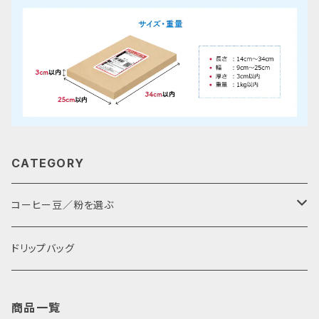
CATEGORY
コーヒー豆／粉を選ぶ
焙煎度で選ぶ
ドリップバッグ
中深煎り（フルシティロースト）
味で選ぶ
商品一覧