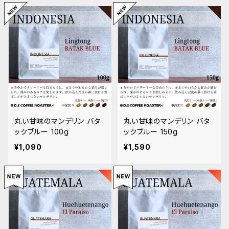
中煎り（シティロースト／ハイロースト）
バランス
デカフェ（カフェインレス）
浅煎り（ミディアムロースト）
フルーティ・すっきり軽め
トップスペシャルティ
ナッツ・チョコ感 コク・苦み寄り
丸い甘味のマンデリン バタ
丸い甘味のマンデリン バタ
ックブルー 100g
ックブルー 150g
¥1,090
¥1,590