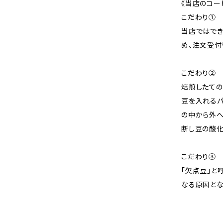
《当店のコー
こだわり①
当店ではで
め、注文受付
こだわり②
焙煎したての
豆を入れるパ
の中から外へ
断し豆の酸化
こだわり③
「欠点豆」と
なる原因とな