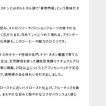
ルカドンとはポルトガル語で「果物市場」という意味だそ
甘み、ストロベリーやパッションフルーツの爽やかな
く広がります。冷めていくにつれて現れる、ブランデー
な余韻も、このコーヒーの魅力のひとつです。
イス州セラード地域の名門、ドナ・ネネン農園で育てら
豆は、天然酵母を使った嫌気性発酵とナチュラルプロ
寧に精製。21日以上じっくりとアフリカンベッドで天日
で、透明感のある味わいを引き出しました。
ローストに近いハイロースト仕上げ。フルーティさを最
、まろやかな甘みと穏やかなコクがバランスよく感じ