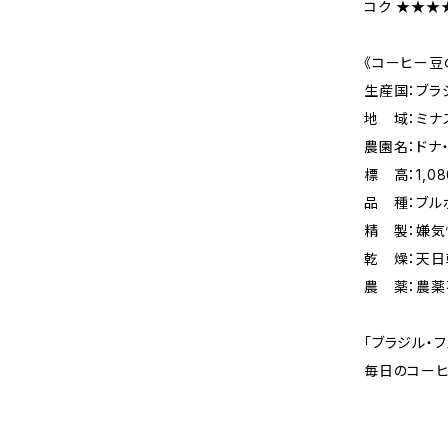
コク ★★★
《コーヒー豆
生産国：ブラ
地 域：ミナ
農園名：ドナ
標 高：1,08
品 種：ブル
精 製：嫌気
乾 燥：天日
農 薬：農
「ブラジル・
毎日のコーヒ