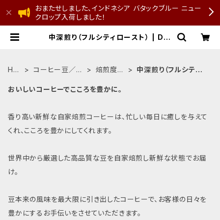
おまたせしました、インドネシア バタックブルー ニュー
クロップ入荷しました！
中深煎り（フルシティロースト） | D.S
COFFEE ROASTER
HO
コーヒー豆／粉
焙煎度で
中深煎り（フルシティ
ME
を選ぶ
選ぶ
ロースト）
おいしいコーヒーでこころを豊かに。⁡
香り高い新鮮な自家焙煎コーヒーは、忙しい毎日に癒しを与えて
くれ、こころを豊かにしてくれます。
世界中から厳選した高品質な豆を自家焙煎し新鮮な状態でお届
け。
豆本来の風味を最大限に引き出したコーヒーで、お客様の日々を
豊かにするお手伝いをさせていただきます。