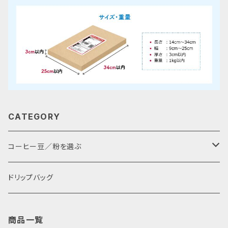
CATEGORY
コーヒー豆／粉を選ぶ
焙煎度で選ぶ
ドリップバッグ
中深煎り（フルシティロースト）
味で選ぶ
商品一覧